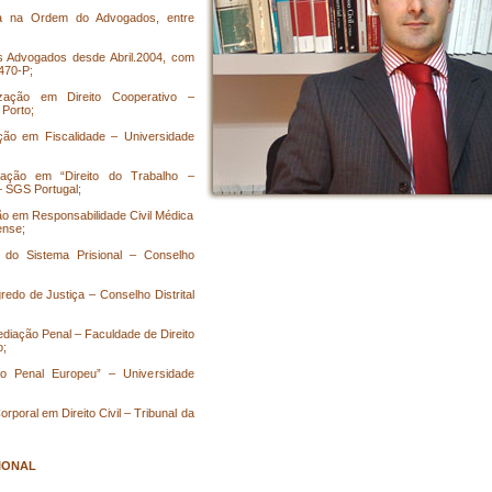
ia na Ordem do Advogados, entre
s Advogados desde Abril.2004, com
0470-P;
zação em Direito Cooperativo –
Porto;
ção em Fiscalidade – Universidade
zação em “Direito do Trabalho –
– SGS Portugal;
ão em Responsabilidade Civil Médica
ense;
 do Sistema Prisional – Conselho
redo de Justiça – Conselho Distrital
ediação Penal – Faculdade de Direito
o;
ito Penal Europeu” – Universidade
rporal em Direito Civil – Tribunal da
IONAL