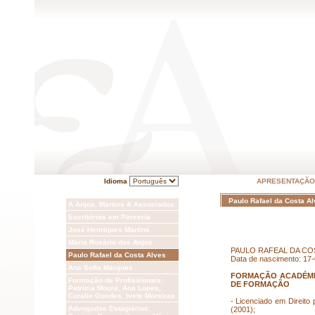
Idioma
APRESENTAÇÃO
Paulo Rafael da Costa A
A Anjos, Martins & Associados
Escritórios em Parceria
José Henriques Martins
Maria Rosário dos Anjos
PAULO RAFEAL DA CO
Paulo Rafael da Costa Alves
Data de nascimento: 17
Ana Sofia Marques
FORMAÇÃO ACADÉMI
Formação de Profissionais:
DE FORMAÇÃO
Patrícia Moura, Ana Lopes,
Coralie Guedes, Ivete Moreiras
- Licenciado em Direito
Advogados Estagiários:
(2001);