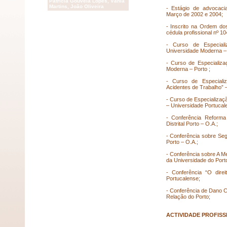
Patrícia Gouveia Lopes, Vânia
Martins, João Oliveira
- Estágio de advocac
Março de 2002 e 2004;
- Inscrito na Ordem do
cédula profissional nº 1
- Curso de Especiali
Universidade Moderna – 
- Curso de Especializa
Moderna – Porto ;
- Curso de Especiali
Acidentes de Trabalho” 
- Curso de Especializaç
– Universidade Portucal
- Conferência Reforma
Distrital Porto – O.A.;
- Conferência sobre Seg
Porto – O.A.;
- Conferência sobre A M
da Universidade do Port
- Conferência “O dire
Portucalense;
- Conferência de Dano Co
Relação do Porto;
ACTIVIDADE PROFISS